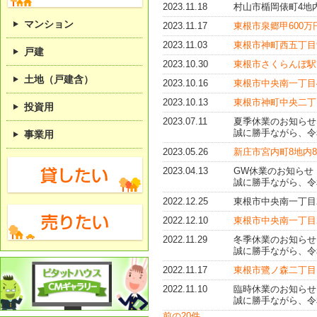
2023.11.18
村山市楯岡俵町4地内
マンション
2023.11.17
東根市泉郷甲600
2023.11.03
東根市神町西五丁目
戸建
2023.10.30
東根市さくらんぼ駅前
土地（戸建含）
2023.10.16
東根市中央南一丁目
2023.10.13
東根市神町中央二丁目地
投資用
2023.07.11
夏季休業のお知らせ
誠に勝手ながら、令
事業用
2023.05.26
新庄市宮内町8地内
2023.04.13
GW休業のお知らせ
誠に勝手ながら、令
2022.12.25
東根市中央南一丁目
2022.12.10
東根市中央南一丁目
2022.11.29
冬季休業のお知らせ
誠に勝手ながら、令
2022.11.17
東根市鷺ノ森二丁目
2022.11.10
臨時休業のお知らせ
誠に勝手ながら、令
前の20件